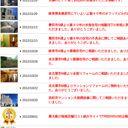
究極のピアノ室でおほめの言葉をいただき感動です。
2012/11/29
岐阜県各務原市にていよいよ築４０年のオフィスビルの
2012/11/29
豊田市S様より築３０年の木造住宅の地盤沈下の対処に
2012/11/13
ただきました。ありがとうございました。
豊田市K様より築６年の住宅の不具合に関してご相談あ
2012/11/13
きました。ありがとうございました。
岐阜市A様より新築住宅のご相談いただきました。あり
2012/10/28
名古屋市H様より新築住宅のご相談いただきました。あ
2012/10/26
た。
名古屋市N様より全面リフォームのご相談いただきまし
2012/10/24
ました。
名古屋市M様よりマンションリフォームのご契約をいた
2012/10/22
た。ありがとうございました。
浜松市マンション大規模改修に関してご相談いただきま
2012/10/20
いました。
最大級の地域店舗口コミ紹介サイトでTREEHOUSEは
2012/09/01