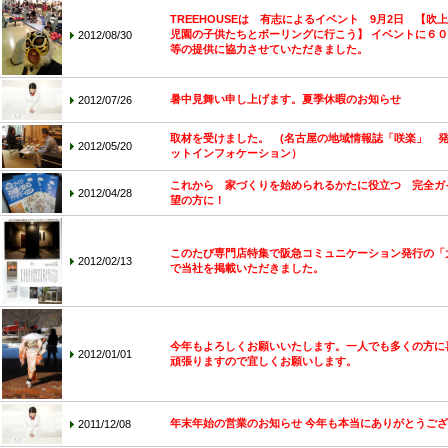
TREEHOUSEは 有志によるイベント 9月2日 【
児園の子供たちとボーリングに行こう】 イベントに６
2012/08/30
等の提供に協力させていただきました。
暑中見舞い申し上げます。夏季休暇のお知らせ
2012/07/26
取材を受けました。 (名古屋の地域情報誌「咲楽」 
2012/05/20
ットインフォケーション）
これから 家づくりを始められるかたに役立つ 完全ガ
2012/04/28
望の方に！
このたび専門店特集で阪急コミュニケーション発行の「大人
2012/02/13
で当社を掲載いただきました。
今年もよろしくお願いいたします。一人でも多くの方に
2012/01/01
頑張りますので宜しくお願いします。
年末年始の営業のお知らせ 今年も本当にありがとうご
2011/12/08