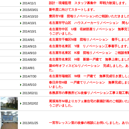
設計・現場監理 スタッフ募集中 即戦力歓迎します。
2014/11/1
新年度に向けてスタートします。
2015/03/01
豊田市Y様 団地リノベーションのご相談いただきまし
2014/10/10
名古屋市守山区 ハウスメーカーリノベーション 間も
2014/10/1
名古屋市中区 U様 収納部屋リノベーション 無事完
2014/10/1
うございました。
名古屋市千種区N様 団地リノベーション 着手しまし
2014/9/1
名古屋市名東区 Y様 リノベーション工事着手します
2014/9/15
名古屋市名東区 K様 団地リノベーション ご相談有
2014/9/10
名古屋市名東区 H様 新築一戸建て 無事上棟しまし
2014/8/30
築40年オフィスビルリノベーション 完成しました。
2014/8/1
た。
名古屋市瑞穂区 W様 一戸建て 無事完成引き渡しし
2014/7/30
春日井市H様 一戸建てリノベーション 無事完成しま
2014/5/10
いました。
各務原市の事務所ビル改修リノベーション工事２期工事
2013/02/11
尾張旭市Ｍ様よりカフェ兼住宅の新築計画のご相談いた
2013/02/02
うございました。
一宮市レッスン室の改修の相談にお伺いしました。あり
2013/01/25