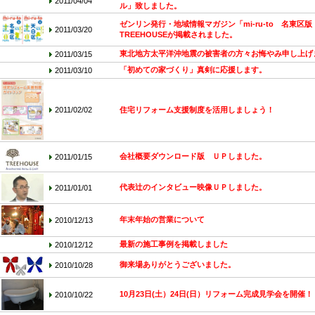
2011/04/04
ル」致しました。
ゼンリン発行・地域情報マガジン「mi-ru-to 名東区
2011/03/20
TREEHOUSEが掲載されました。
東北地方太平洋沖地震の被害者の方々お悔やみ申し上げ
2011/03/15
「初めての家づくり」真剣に応援します。
2011/03/10
2011/02/02
住宅リフォーム支援制度を活用しましょう！
会社概要ダウンロード版 ＵＰしました。
2011/01/15
代表辻のインタビュー映像ＵＰしました。
2011/01/01
年末年始の営業について
2010/12/13
最新の施工事例を掲載しました
2010/12/12
御来場ありがとうございました。
2010/10/28
10月23日(土）24日(日）リフォーム完成見学会を開催！
2010/10/22