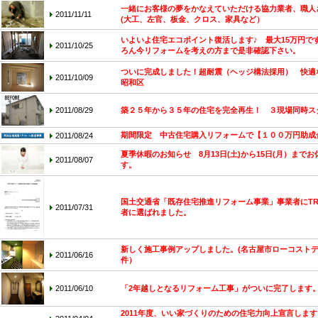
一緒にお客様の夢をかなえていただける協力業者、職人
2011/11/11
(大工、左官、板金、クロス、家具など）
いよいよ住宅エコポイント復活します♪ 最大15万円で
2011/10/25
ろん今リフォームを考えの方まで是非確認下さい。
ついに完成しました！超耐震（ヘッジ構法採用） 快適な
2011/10/09
昭和区
2011/08/29
築２５年から３５年の住宅を完全再生！ ３現場同時ス
期間限定 中古住宅購入リフォームで【１００万円助成
2011/08/24
夏季休暇のお知らせ 8月13日(土)から15日(月）まで
2011/08/07
す。
国土交通省「既存住宅推進リフォーム事業」事業者にTRE
2011/07/31
者に選ばれました。
新しく施工事例アップしました。(名古屋市ローコスト
2011/06/16
件）
2011/06/10
「2年越しとなるリフォーム工事」がついに完了します
2011年度、いい家づくりのための住宅力向上宣言しま